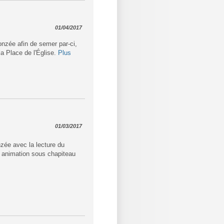
01/04/2017
onzée afin de semer par-ci,
la Place de l'Église.
Plus
01/03/2017
nzée avec la lecture du
le animation sous chapiteau