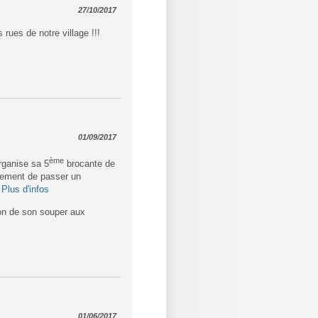
27/10/2017
 rues de notre village !!!
01/09/2017
ème
rganise sa 5
brocante de
plement de passer un
.
Plus d'infos
ion de son souper aux
01/06/2017