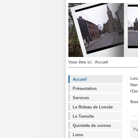
Vous êtes ici :
Accueil
Lonz
Accueil
Namu
Présentation
l'Or
Services
Bonn
Le Rideau de Lonzée
Le Tumulte
Quintette de cuivres
Pa
Liens