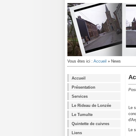
Vous êtes ici :
Accueil
»
News
Ac
Accueil
Présentation
Post
Services
Le Rideau de Lonzée
Le s
cond
Le Tumulte
d'A
Quintette de cuivres
Le 
Liens