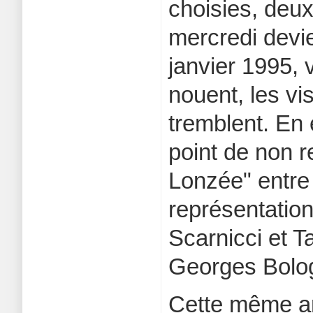
choisies, deux
mercredi devien
janvier 1995, 
nouent, les vi
tremblent. En e
point de non r
Lonzée" entre
représentatio
Scarnicci et T
Georges Bologn
Cette même ann