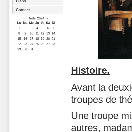
Liens
Contact
«
Juillet 2024
»
Lu
Ma
Me
Je
Ve
Sa
Di
1
2
3
4
5
6
7
8
9
10
11
12
13
14
15
16
17
18
19
20
21
22
23
24
25
26
27
28
29
30
31
Histoire.
Avant la deuxi
troupes de th
Une troupe mix
autres, madam