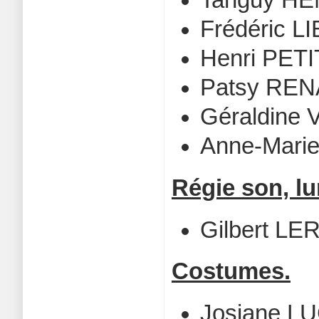
Tanguy H
Frédéric L
Henri PETI
Patsy RE
Géraldine
Anne-Mar
Régie son, lu
Gilbert LE
Costumes.
Josiane L