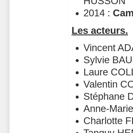
HUSSON
2014 :
Cami
Les acteurs.
Vincent A
Sylvie BA
Laure COL
Valentin 
Stéphane
Anne-Mari
Charlotte