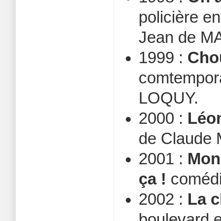
policière e
Jean de 
1999 :
Chou
comtempora
LOQUY.
2000 :
Léo
de Claude
2001 :
Mon 
ça !
comédi
2002 :
La 
boulevard 