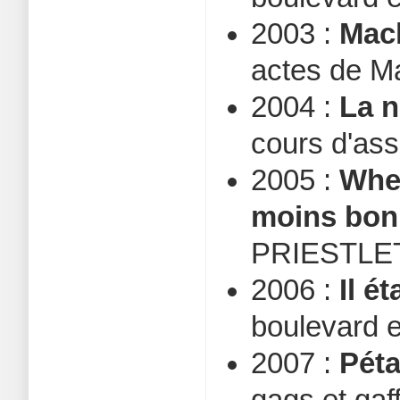
2003 :
Mac
actes de 
2004 :
La n
cours d'as
2005 :
When
moins bon 
PRIESTLET 
2006 :
Il é
boulevard 
2007 :
Péta
gags et gaf