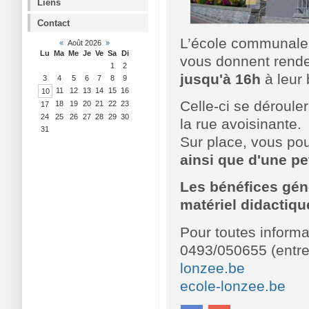
Liens
Contact
L’école communale 
«
Août 2026
»
Lu
Ma
Me
Je
Ve
Sa
Di
vous donnent rend
1
2
jusqu'à 16h
à leur 
3
4
5
6
7
8
9
11
12
13
14
15
16
10
Celle-ci se déroule
18
19
20
21
22
23
17
24
25
26
27
28
29
30
la rue avoisinante.
31
Sur place, vous pou
ainsi que d'une pet
Les bénéfices géné
matériel didactiqu
Pour toutes informa
0493/050655 (entre
lonzee.be
ecole-lonzee.be