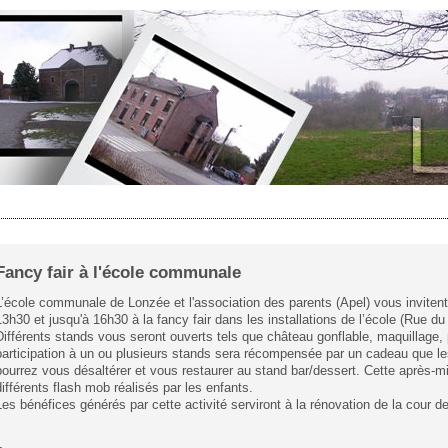
Fancy fair à l'école communale
L’école communale de Lonzée et l'association des parents (Apel) vous inviten
13h30 et jusqu'à 16h30 à la fancy fair dans les installations de l’école (Rue 
Différents stands vous seront ouverts tels que château gonflable, maquillage
participation à un ou plusieurs stands sera récompensée par un cadeau que les
pourrez vous désaltérer et vous restaurer au stand bar/dessert. Cette après-m
différents flash mob réalisés par les enfants.
Les bénéfices générés par cette activité serviront à la rénovation de la cour de