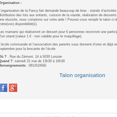
Organisation :
L’organisation de la Fancy-fair demande beaucoup de bras : stands d’activités 
distribution des lots aux enfants, cuisson de la viande, réalisation de desserts
une réussite, nous comptons sur votre aide ! Pouvez-vous remplir le talon ci-
votre(vos) disponibilité(s).
Les mamans qui réaliseront un dessert pour 6 personnes recevront une participa
d’un stand (valeur 1 € - non valable pour le maquillage).
L’école communale et l’association des parents vous donnent d’ores et déjà 
septembre pour la brocante de l’école.
Où ?
: Rue du Zémont, 14 à 5030 Lonzée
Quand ?
: samedi 31 mai de 13h30 à 16h30
Renseignements
: 081/610565
Talon organisation