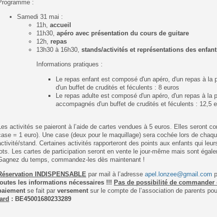
Programme :
Samedi 31 mai :
11h,
accueil
11h30,
apéro avec présentation du cours de guitare
12h,
repas
13h30 à 16h30,
stands/activités et représentations des enfant
Informations pratiques :
Le repas enfant est composé d'un apéro, d'un repas à l
d'un buffet de crudités et féculents : 8 euros
Le repas adulte est composé d'un apéro, d'un repas à la 
accompagnés d'un buffet de crudités et féculents : 12,5 
Les activités se paieront à l’aide de cartes vendues à 5 euros. Elles seront
case = 1 euro). Une case (deux pour le maquillage) sera cochée lors de chaq
activité/stand. Certaines activités rapporteront des points aux enfants qui leu
lots. Les cartes de participation seront en vente le jour-même mais sont égal
Gagnez du temps, commandez-les dès maintenant !
Réservation INDISPENSABLE
par mail à l’adresse
apel.lonzee@gmail.com
p
toutes les informations nécessaires !!!
Pas de possibilité de commander 
paiement
se fait par
versement
sur le compte de l’association de parents pou
tard
: BE45001680233289