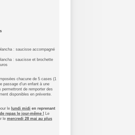
s
a plancha : saucisse accompagné
plancha : saucisse et brochette
euros
 composées chacune de 5 cases (1
ue passage d’un enfant à une
rs permettront de remporter des
ement disponibles en prévente.
our le
lundi midi
en reprenant
de repas le jour-même !
Le
r le
mercredi 28 mai au plus