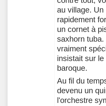
contre tout, v
au village. Un
rapidement fo
un cornet à pi
saxhorn tuba. 
vraiment spéci
insistait sur 
baroque.
Au fil du temp
devenu un quin
l'orchestre s